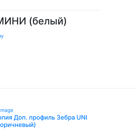
 МИНИ (белый)
ну
опия Доп. профиль Зебра UNI
коричневый)