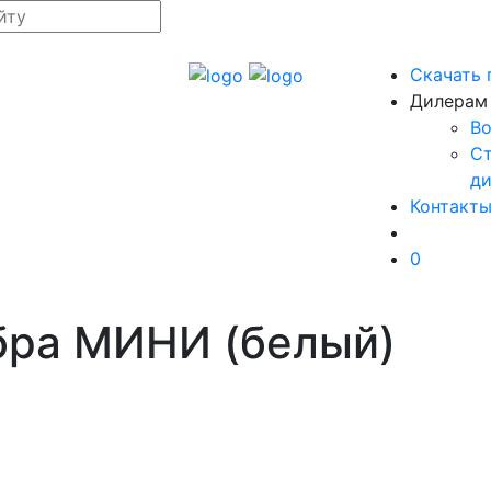
Скачать 
Дилерам
В
Ст
д
Контакт
0
бра МИНИ (белый)