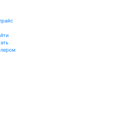
прайс
ойти
ать
илером
ы