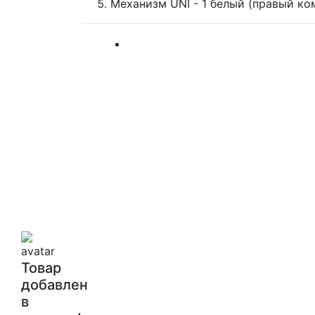
Механизм UNI - 1 белый (правый ко
Товар
добавлен
в