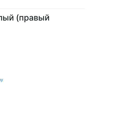
елый (правый
ну